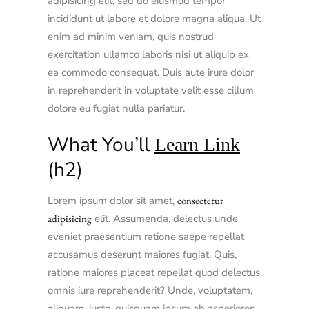
adipisicing elit, sed do eiusmod tempor
incididunt ut labore et dolore magna aliqua. Ut
enim ad minim veniam, quis nostrud
exercitation ullamco laboris nisi ut aliquip ex
ea commodo consequat. Duis aute irure dolor
in reprehenderit in voluptate velit esse cillum
dolore eu fugiat nulla pariatur.
What You’ll
Learn Link
(h2)
Lorem ipsum dolor sit amet,
consectetur
adipisicing
elit. Assumenda, delectus unde
eveniet praesentium ratione saepe repellat
accusamus deserunt maiores fugiat. Quis,
ratione maiores placeat repellat quod delectus
omnis iure reprehenderit? Unde, voluptatem,
aliquam, iusto, quisquam ipsum ab asperiores