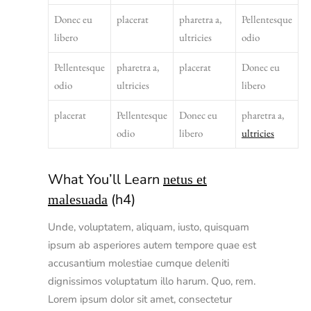
Donec eu
placerat
pharetra a,
Pellentesque
libero
ultricies
odio
Pellentesque
pharetra a,
placerat
Donec eu
odio
ultricies
libero
placerat
Pellentesque
Donec eu
pharetra a,
odio
libero
ultricies
What You’ll Learn
netus et
(h4)
malesuada
Unde, voluptatem, aliquam, iusto, quisquam
ipsum ab asperiores autem tempore quae est
accusantium molestiae cumque deleniti
dignissimos voluptatum illo harum. Quo, rem.
Lorem ipsum dolor sit amet, consectetur