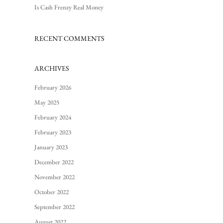
Is Cash Frenzy Real Money
RECENT COMMENTS
ARCHIVES
February 2026
May 2025
February 2024
February 2023
January 2023
December 2022
November 2022
October 2022
September 2022
August 2022