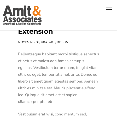
Bellevue Terrace
Extension
,
NOVEMBER 30, 2014
ART
DESIGN
Pellentesque habitant morbi tristique senectus
et netus et malesuada fames ac turpis
egestas. Vestibulum tortor quam, feugiat vitae,
ultricies eget, tempor sit amet, ante. Donec eu
libero sit amet quam egestas semper. Aenean
ultricies mi vitae est. Mauris placerat eleifend
leo. Quisque sit amet est et sapien
ullamcorper pharetra.
Vestibulum erat wisi, condimentum sed,