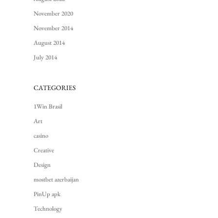
November 2020
November 2014
August 2014
July 2014
CATEGORIES
1Win Brasil
Art
casino
Creative
Design
mostbet azerbaijan
PinUp apk
Technology