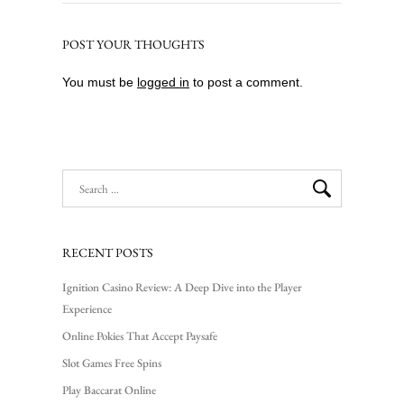
POST YOUR THOUGHTS
You must be
logged in
to post a comment.
RECENT POSTS
Ignition Casino Review: A Deep Dive into the Player
Experience
Online Pokies That Accept Paysafe
Slot Games Free Spins
Play Baccarat Online